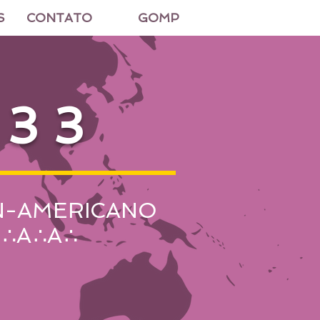
S
CONTATO
GOMP
33
N-AMERICANO
E
∴
A
∴
A
∴