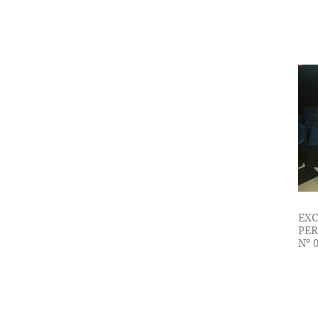
ESC
EXC
PER
Nº 
AO 
ESC