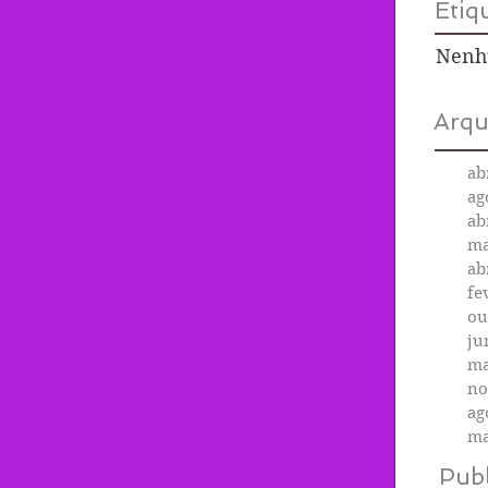
Etiq
Nenh
Arqu
ab
ag
ab
ma
ab
fe
ou
ju
ma
no
ag
ma
Publ