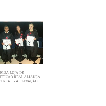
OCÊS ANTIGO E ACE
ELSA LOJA DE
FEIÇÃO REAL ALIANÇA
01 REALIZA ELEVAÇÃO
GRAU 9 DO RITO
OCÊS ANTIGO E ACE