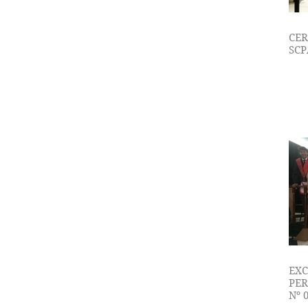
CER
SCP
EXC
PER
Nº 
AO 