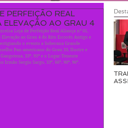
Dest
E PERFEIÇÃO REAL
A ELEVAÇÃO AO GRAU 4
xcelsa Loja de Perfeição Real Aliança nº 01, 
Elevação ao Grau 4 do Rito Escocês Antigo e 
restigiando o evento a Soberana Grande 
lho Pan-americano do Grau 33, Ilustre e 
Gangotena, 33º, 95º e o Lugar-Tenente 
 Irmão Sergio Sargo, 33º, 66º, 90º, 96º. 
TRA
ASS