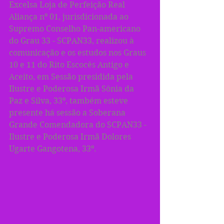
Excelsa Loja de Perfeição Real 
Aliança nº 01, jurisdicionada ao 
Supremo Conselho Pan-americano 
do Grau 33 - SCPAN33, realizou à 
comunicação e os estudos nos Graus 
10 e 11 do Rito Escocês Antigo e 
Aceito, em Sessão presidida pela 
Ilustre e Poderosa Irmã Sônia da 
Paz e Silva, 33º, também esteve 
presente há sessão a Soberana 
Grande Comendadora do SCPAN33 - 
Ilustre e Poderosa Irmã Dolores 
Ugarte Gangotena, 33º. 