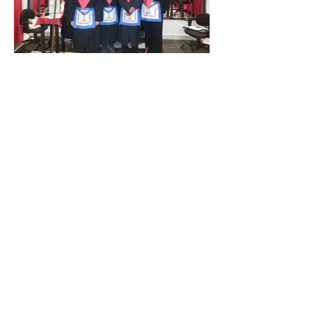
ELEVAÇÃO AO GRAU 14
NA EXCELSA LOJA DE
PERFEIÇÃO REAL
ALIANÇA Nº 01